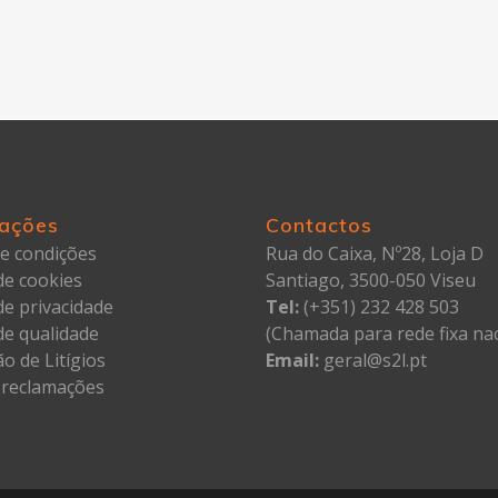
ações
Contactos
e condições
Rua do Caixa, Nº28, Loja D
 de cookies
Santiago, 3500-050 Viseu
 de privacidade
Tel:
(+351) 232 428 503
 de qualidade
(Chamada para rede fixa nac
o de Litígios
Email:
geral@s2l.pt
 reclamações