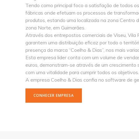
Tendo como principal foco a satisfação de todos o
fábricas onde efetuam os processos de transforma
produtos, estando uma localizada na zona Centro do
zona Norte, em Guimarães.
Através dos entrepostos comerciais de Viseu, Vil
garantem uma distribuição eficaz por todo o territó
presença da marca “Coelho & Dias”, nos mais vari
Esta empresa lider conta com um volume de vend
euros, demonstram-se
através de um crescimento s
com uma vitalidade para cumprir todos os objetivos
A empresa Coelho & Dias confia no
software de g
CONHECER EMPRESA