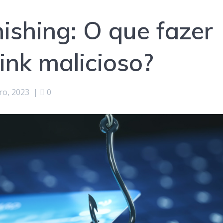
ishing: O que fazer
link malicioso?
o, 2023
|
0