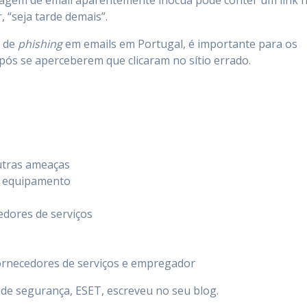
sagem de email aparentemente inócua pode conter um link 
, “seja tarde demais”.
s de
phishing
em emails em Portugal, é importante para os
pós se aperceberem que clicaram no sítio errado.
utras ameaças
o equipamento
edores de serviços
fornecedores de serviços e empregador
 de segurança, ESET, escreveu no seu blog.