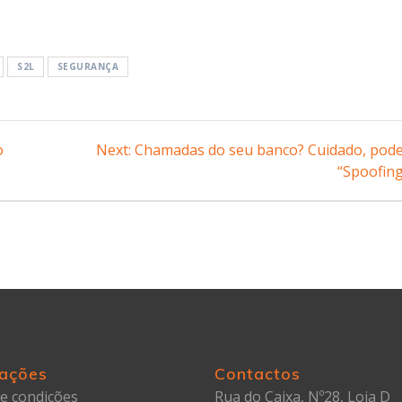
S2L
SEGURANÇA
o
Next:
Chamadas do seu banco? Cuidado, pode
“Spoofin
ações
Contactos
e condições
Rua do Caixa, Nº28, Loja D