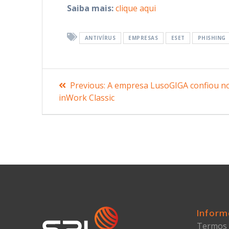
Saiba mais:
clique aqui
ANTIVÍRUS
EMPRESAS
ESET
PHISHING
Previous:
A empresa LusoGIGA confiou n
inWork Classic
Inform
Termos 