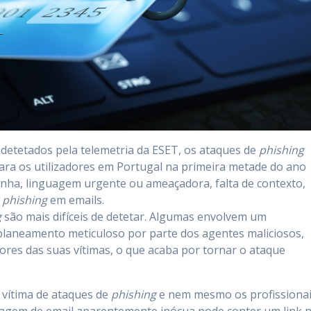
 detetados pela telemetria da ESET, os ataques de
phishing
ara os utilizadores em Portugal na primeira metade do ano
ranha, linguagem urgente ou ameaçadora, falta de contexto,
e
phishing
em emails.
g
são mais difíceis de detetar. Algumas envolvem um
 planeamento meticuloso por parte dos agentes maliciosos,
res das suas vítimas, o que acaba por tornar o ataque
 vítima de ataques de
phishing
e nem mesmo os profissiona